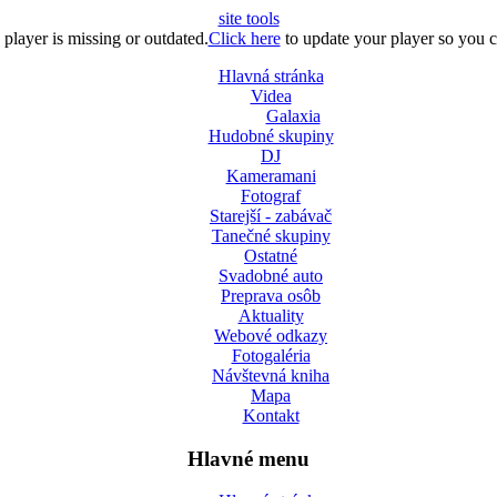
site tools
layer is missing or outdated.
Click here
to update your player so you ca
Hlavná stránka
Videa
Galaxia
Hudobné skupiny
DJ
Kameramani
Fotograf
Starejší - zabávač
Tanečné skupiny
Ostatné
Svadobné auto
Preprava osôb
Aktuality
Webové odkazy
Fotogaléria
Návštevná kniha
Mapa
Kontakt
Hlavné menu