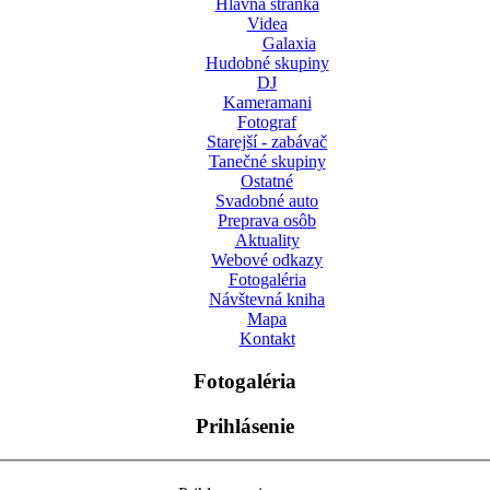
Hlavná stránka
Videa
Galaxia
Hudobné skupiny
DJ
Kameramani
Fotograf
Starejší - zabávač
Tanečné skupiny
Ostatné
Svadobné auto
Preprava osôb
Aktuality
Webové odkazy
Fotogaléria
Návštevná kniha
Mapa
Kontakt
Fotogaléria
Prihlásenie