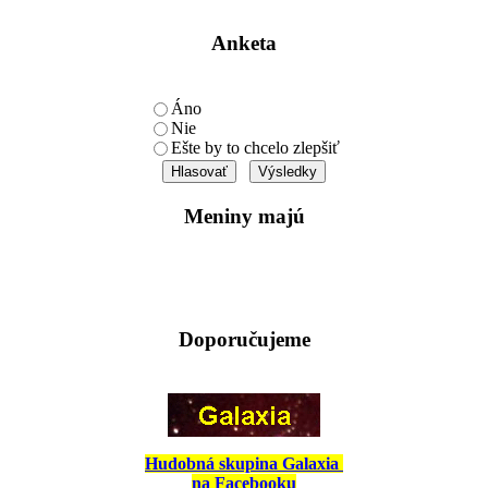
Anketa
Áno
Nie
Ešte by to chcelo zlepšiť
Meniny majú
Doporučujeme
Hudobná skupina Galaxia
na Facebooku