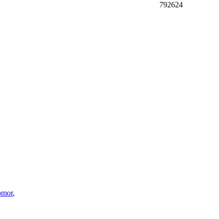
792624
omor
,