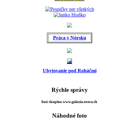
Práca v Nórsku
Ubytovanie pod Roháčmi
Rýchle správy
Hudobná skupina www.galaxia.orava.sk 0903 924010.facebok,hudobná s
Náhodné foto